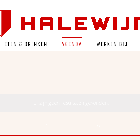
ETEN & DRINKEN
AGENDA
WERKEN BIJ
Er zijn geen resultaten gevonden.
Bericht
OENSDAG
D
DONDERDAG
V
VRIJDAG