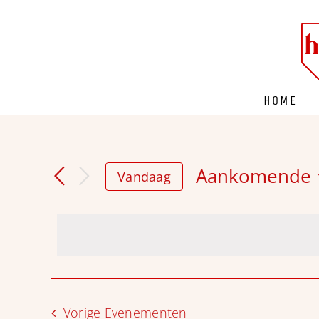
Ga
naar
inhoud
HOME
Aankomende
Evenementen
Vandaag
Selecteer
een
datum.
Vorige
Evenementen