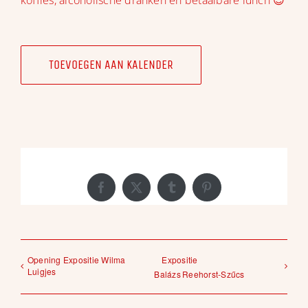
koffies, alcoholische dranken en betaalbare lunch 😉
TOEVOEGEN AAN KALENDER
Share This Story, Choose Your Platform!
Facebook
X
Tumblr
Pinterest
Opening Expositie Wilma
Expositie
Luigjes
Balázs Reehorst‑Szűcs