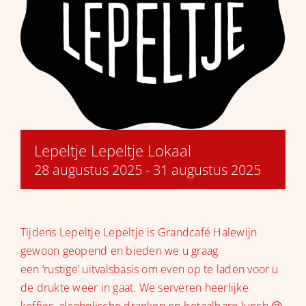
Lepeltje Lepeltje Lokaal
28 augustus 2025
-
31 augustus 2025
Tijdens Lepeltje Lepeltje is Grandcafé Halewijn
gewoon geopend en bieden we u graag
een ‘rustige’ uitvalsbasis om even op te laden voor u
de drukte weer in gaat. We serveren heerlijke